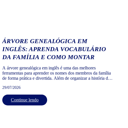
ÁRVORE GENEALÓGICA EM
INGLÊS: APRENDA VOCABULÁRIO
DA FAMÍLIA E COMO MONTAR
A árvore genealógica em inglês é uma das melhores
ferramentas para aprender os nomes dos membros da família
de forma prática e divertida. Além de organizar a história da
sua família, ela ajuda a fixar vocabulário essencial para
29/07/2026
conversas cotidianas, viagens, intercâmbios e até bate-papos
informais. Na Wizard, usamos a árvore genealógica da
família […]
Continue lendo