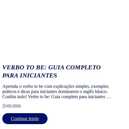
VERBO TO BE: GUIA COMPLETO
PARA INICIANTES
Aprenda o verbo to be com explicações simples, exemplos
práticos e dicas para iniciantes dominarem o inglês básico.
Confira tudo! Verbo to be: Guia completo para iniciantes O
verbo to be é o verbo mais importante e mais usado da língua
25/05/2026
inglesa. Quem está começando a estudar inglês precisa
dominar o verbo to be logo […]
Continue lendo