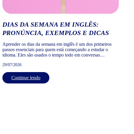
DIAS DA SEMANA EM INGLÊS:
PRONÚNCIA, EXEMPLOS E DICAS
Aprender os dias da semana em inglês é um dos primeiros
passos essenciais para quem está começando a estudar o
idioma. Eles são usados o tempo todo em conversas
cotidianas, agendas, compromissos de trabalho, viagens e até
29/07/2026
em mensagens simples. Dominar os dias da semana em
inglês com tradução, pronúncia e uso correto vai te […]
Continue lendo