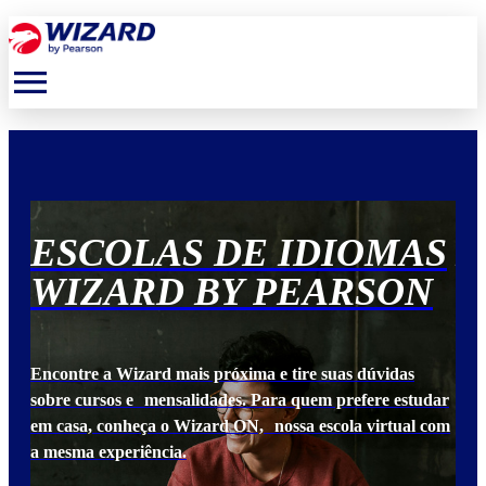
menu
S
ESCOLAS DE IDIOMAS
E
N
WIZARD BY PEARSON
W
Encontre a Wizard mais próxima e tire suas dúvidas
Enc
udar
sobre cursos e mensalidades. Para quem prefere estudar
sob
 com
em casa, conheça o Wizard ON, nossa escola virtual com
em 
a mesma experiência.
a m